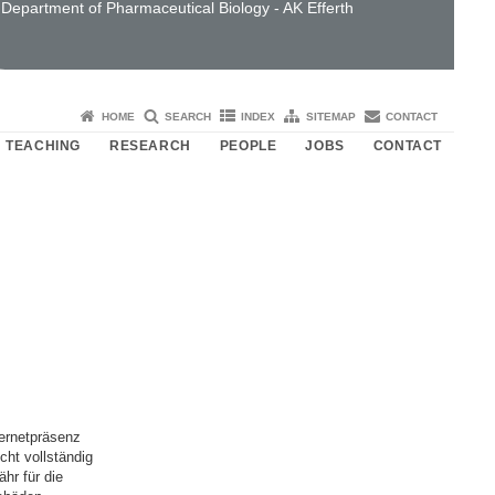
Department of Pharmaceutical Biology - AK Efferth
HOME
SEARCH
INDEX
SITEMAP
CONTACT
TEACHING
RESEARCH
PEOPLE
JOBS
CONTACT
ternetpräsenz
cht vollständig
hr für die