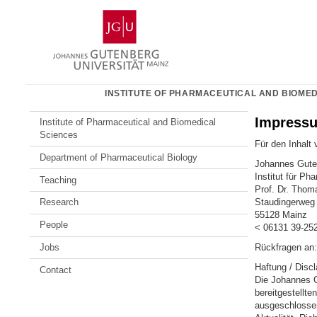
Skip
Johannes
to
Gutenberg
content
University
Mainz
INSTITUTE OF PHARMACEUTICAL AND BIOMED
Impress
Institute of Pharmaceutical and Biomedical
Sciences
Für den Inhalt 
Department of Pharmaceutical Biology
Johannes Guten
Institut für P
Teaching
Prof. Dr. Thom
Staudingerweg
Research
55128 Mainz
People
< 06131 39-25
Rückfragen an:
Jobs
Haftung / Discl
Contact
Die Johannes Gu
bereitgestellte
ausgeschlossen