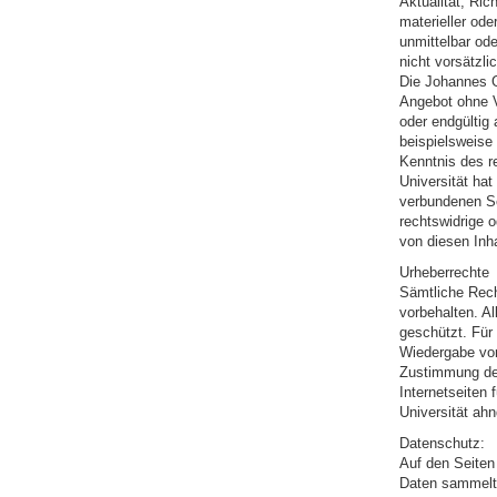
Aktualität, Ric
materieller ode
unmittelbar ode
nicht vorsätzl
Die Johannes G
Angebot ohne V
oder endgültig 
beispielsweise 
Kenntnis des r
Universität hat
verbundenen Se
rechtswidrige o
von diesen Inha
Urheberrechte
Sämtliche Rech
vorbehalten. Al
geschützt. Für 
Wiedergabe von
Zustimmung des
Internetseiten
Universität ahn
Datenschutz:
Auf den Seiten 
Daten sammelt