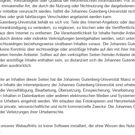
htigkeit, Vollständigkeit oder Qualität der veröffentlichten Informationen. Für 
r immaterieller Art, die durch die Nutzung oder Nichtnutzung der dargebotenen
r mittelbar verursacht werden, haftet die Johannes Gutenberg-Universität nicht
iches oder grob fahrlässiges Verschulden angelastet werden kann.
utenberg-Universität behält es sich vor, Teile des Internet-Angebots oder da
orankündigung zu verändern, zu ergänzen, zu löschen oder die Veröffentlich
aus dem Internet zu entfernen. Die Verantwortlichkeit für Inhalte fremder Anbie
durch direkte oder indirekte Verknüpfungen bereitgehalten werden, setzt unte
echtswidrigen beziehungsweise strafbaren Inhaltes voraus. Die Johannes Gut
 keine Kenntnis über rechtswidrige oder anstößige Inhalte auf den mit ihrer In
iten fremder Anbieter. Sollten auf den verknüpften Seiten fremder Anbieter 
der anstößige Inhalte enthalten sein, so distanziert sich die Johannes Gutenb
lten ausdrücklich.
te an Inhalten dieser Seiten hat die Johannes Gutenberg-Universität Mainz in
le Inhalte der Internetpräsenz der Johannes Gutenberg-Universität sind urhebe
die Vervielfältigung, Bearbeitung, Übersetzung, Einspeicherung, Verarbeitung
 Inhalten in Datenbanken oder anderen elektronischen Medien und Systeme
 Urhebers eingeholt werden. Wir erlauben das Fotokopieren und Herunterlad
 für private, wissenschaftliche und nicht kommerzielle Zwecke. Die Johannes 
det Verletzungen ihrer Urheberrechte.
unseres Webauftritts ist keine Software installiert, die ohne Wissen des Nutz
.