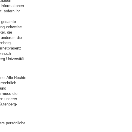
Schäden
 Informationen
, sofern ihr
s gesamte
ung zeitweise
ter, die
r anderem die
enberg-
ternetpräsenz
dennoch
erg-Universität
ne. Alle Rechte
rrechtlich
 und
n muss die
en unserer
Gutenberg-
ers persönliche