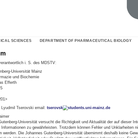
ICAL SCIENCES
DEPARTMENT OF PHARMACEUTICAL BIOLOGY
um
verantwortlich i. S. des MDSTV:
berg-Universität Mainz
harmazie und Biochemie
as Efferth
 5
201>
 Lyudmil Tserovski email:
tserovsk
students.uni-mainz.de
aimer
tenberg-Universität versucht die Richtigkeit und Aktualität der auf dieser In
n Informationen zu gewährleisten. Trotzdem können Fehler und Unklarheiten ni
 werden. Die Johannes Gutenberg-Universität übernimmt deshalb keine Gewä